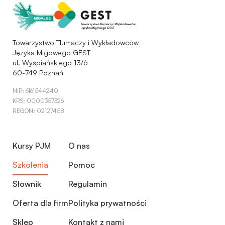
Towarzystwo Tłumaczy i Wykładowców
Języka Migowego GEST
ul. Wyspiańskiego 13/6
60-749 Poznań
NIP: 6161544240
KRS: 0000357326
REGON: 02127458
Kursy PJM
O nas
Szkolenia
Pomoc
Słownik
Regulamin
Oferta dla firm
Polityka prywatności
Sklep
Kontakt z nami